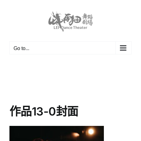
Skip
to
content
Go to...
作品13-0封面