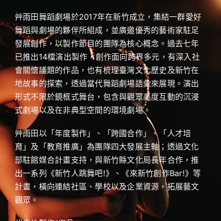
艸雨田舞蹈劇場於2017年在新竹成立，集結一群愛好
舞蹈與劇場的夥伴所組成，並廣邀優秀的藝術家駐足
發展創作，以製作節目的團隊為核心概念。過去七年
已推出14檔演出製作，創作面向跨界多元，有深入社
會關懷議題的作品，也有梳理臺灣文化歷史及新竹在
地故事的探索，透過當代舞蹈劇場語彙來展現。演出
形式不限於鏡框式舞台，包含與觀眾高度互動的沉浸
式劇場以及在非典型空間的環境劇場。
艸雨田以「年度製作」、「跨國合作」、「人才培
育」及「教育推廣」為團隊四大發展主軸；透過文化
部駐館媒合計畫支持，與新竹縣文化局長年合作，推
出一系列《新竹人跳舞吧!》、《來新竹創作Bar!》等
計畫，橫向連結社區、學校以及企業資源，拓展藝文
觀眾。