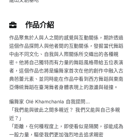
龍山文創基地
作品介紹
作品聚焦於人與人之間的感覺與互動關係，期許透過
這個作品探問人與他者間的互動關係，發掘當代舞蹈
中由不同文化、自我與人際關係所交織出的各種親
密。他將自己獨特而有力量的舞蹈風格帶給五位表演
者，這個作品也將是編舞家首次在他的創作中融入古
典芭蕾元素、並同時能在作品中看到西方舞蹈與東南
亞傳統舞蹈在臺灣舞者身體表現上的激盪與碰撞。
編舞家 Olé Khamchanla 自我提問…
「我們能與彼此之間多親近？ 我們又能與自己多親
近？」
「距離，在何種程度上，即使看似是隔閡，卻能成為
一股力量，驅使我們更加強烈地去追求親密