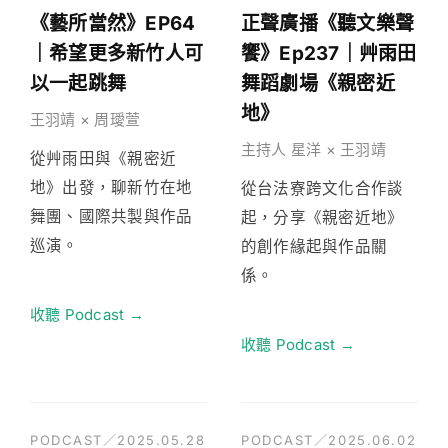
《藝所當然》EP64
正聲廣播《聽文樂聲
｜希望更多新竹人可
饗》Ep237｜艸雨田
以一起跳舞
舞蹈劇場《親密近
地》
王羽靖 × 周璦萱
主持人 星洋 × 王羽靖
從艸雨田與《親密近
地》出發，聊新竹在地
從台法寮跨文化合作談
舞團、國際共製與作品
起，分享《親密近地》
巡演。
的創作緣起與作品關
係。
收聽 Podcast →
收聽 Podcast →
PODCAST／2025.05.28
PODCAST／2025.06.02