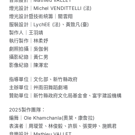
燈光設計｜Michel VENDITTELLI (法)
燈光設計暨技術統籌｜關雲翔
服裝設計｜LychEE (法)、黃致凡(臺)
製作人｜王羽靖
執行製作｜林柔妤
劇照拍攝｜吳伽俐
攝影紀錄｜黃仁男
影像紀錄｜陳澤宏
指導單位｜文化部、新竹縣政府
主辦單位｜艸雨田舞蹈劇場
贊助單位｜新竹縣政府文化局基金會、富宇建設機構
2025製作團隊：
編舞｜Ole Khamchanla(奧萊・康詹拉)
表演者｜周璦萱、林俊毅、許辰、張雯婷、施姵君
音樂設計｜Mathieu VALLET