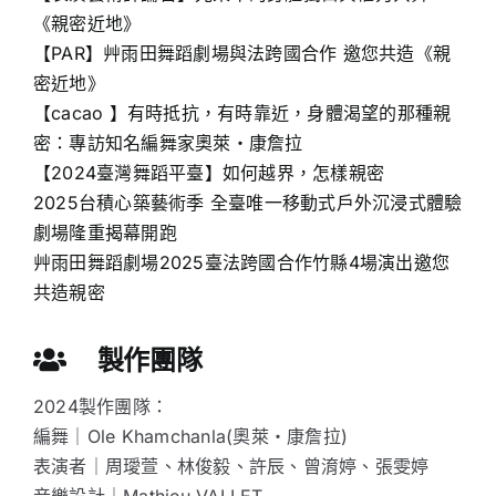
《親密近地》
【PAR】艸雨田舞蹈劇場與法跨國合作 邀您共造《親
密近地》
【cacao 】有時抵抗，有時靠近，身體渴望的那種親
密：專訪知名編舞家奧萊・康詹拉
【2024臺灣舞蹈平臺】如何越界，怎樣親密
2025台積心築藝術季 全臺唯一移動式戶外沉浸式體驗
劇場隆重揭幕開跑
艸雨田舞蹈劇場2025臺法跨國合作竹縣4場演出邀您
共造親密
製作團隊
2024製作團隊：
編舞｜Ole Khamchanla(奧萊・康詹拉)
表演者｜周璦萱、林俊毅、許辰、曾淯婷、張雯婷
音樂設計｜Mathieu VALLET