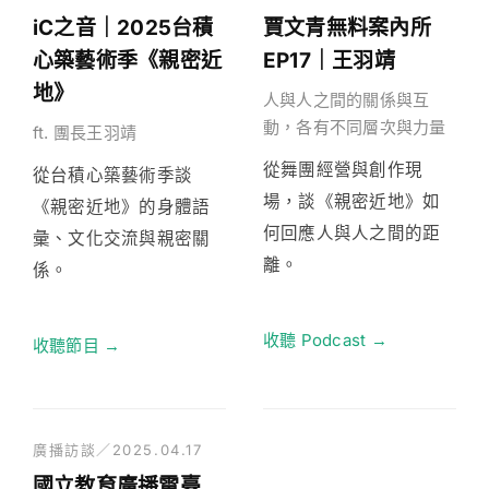
iC之音｜2025台積
賈文青無料案內所
心築藝術季《親密近
EP17｜王羽靖
地》
人與人之間的關係與互
動，各有不同層次與力量
ft. 團長王羽靖
從舞團經營與創作現
從台積心築藝術季談
場，談《親密近地》如
《親密近地》的身體語
何回應人與人之間的距
彙、文化交流與親密關
離。
係。
收聽 Podcast →
收聽節目 →
廣播訪談／2025.04.17
國立教育廣播電臺