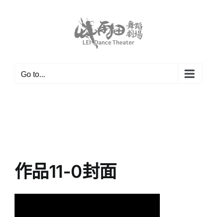
Skip
to
content
Go to...
作品11-0封面