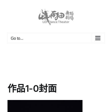
Skip
to
content
Go to...
作品1-0封面