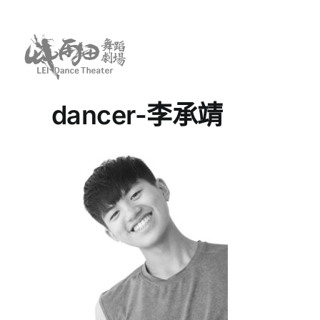
Skip
to
content
dancer-李承靖