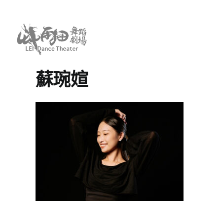
Skip
to
content
蘇琬媗