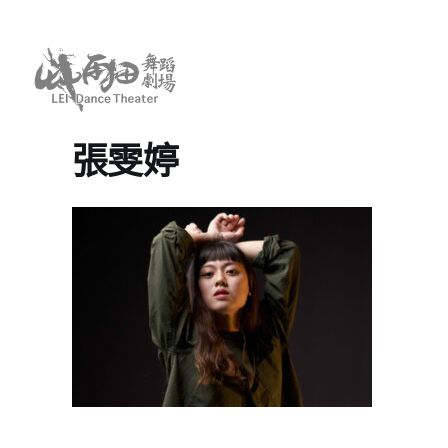
Skip
to
content
張雯婷