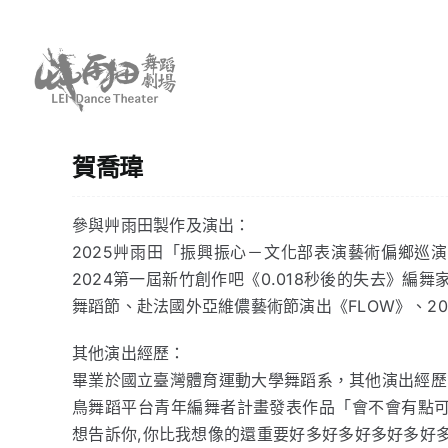
Skip
to
content
賀喬瑋
參與艸雨田製作及演出：
2025艸雨田「振興振心－文化部表演藝術偏鄉巡
2024第一屆新竹創作吧《0.018秒後的失去》編
舞蹈節、赴法國外亞維儂藝術節演出《FLOW》、20
其他演出經歷：
畢業於國立臺灣體育運動大學舞蹈系，其他演出經歷亦
鳥舞蹈平台青年編舞者計畫發表作品「會不會有點可惜
想告訴你,你比我想像的還重要好多好多好多好多好