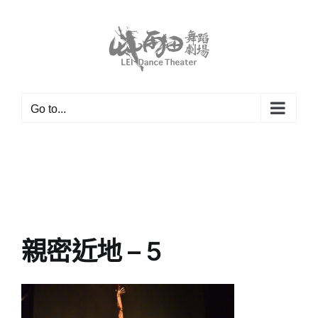
Skip
to
content
Go to...
親密近地 – 5