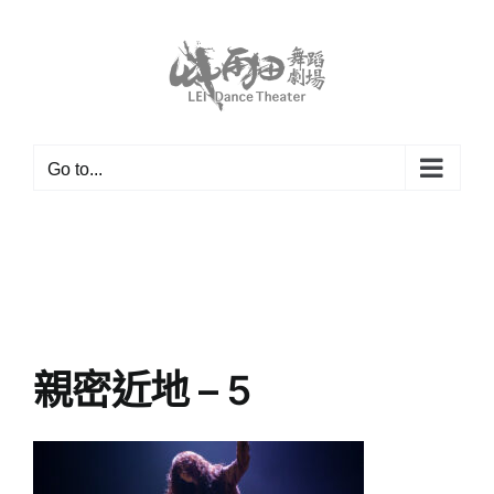
Skip
to
content
Go to...
親密近地 – 5