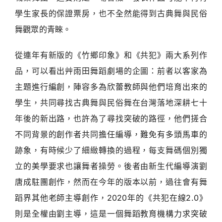
學生家長的保證票房，也不全然能得到古典舞與民俗
舞觀眾的青睞。
從連年有新版的《竹鄉印象》和《共犯》兩大系列作
品，可以看出艸雨田舞蹈劇場的企圖：前者以客家為
主題進行編創，陣容多為欣蕾教師與他們培育出來的
學生，共同尋找古典舞與民俗舞在台灣落地深耕七十
年後的新出路，也許為了尋找突破的路徑，他們搓合
不同背景的創作者共同擔任編導，難免有多頭馬車的
跡象，有時候少了細緻轉換的過程，每支舞碼個別獨
立的美學要求也讓舞者操勞。後者由新生代編導演劉
唐成駐團創作，然而在今年的版本以前，過往會有舞
蹈界其他老師主導創作，2020年的《共犯在線2.0》
則是全權由劉主導，這是一個舞蹈教育機構力求突破