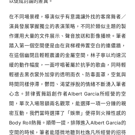
以促成討論的差異。
在不同場景裡，導演似乎有意識讓外找的客席舞者／
演員發展掌握獨立的表演策略，不同於類似主題的製
作運用大量的文件展示、聲音放送和影像播映。筆者
踏入第一個空間便是由在貨梯裡佈置空白的連儂牆，
在這個幽閉且輕輕震盪的金屬空間，林子寧以均速沉
緩的動作幅度，一面哼唱著屬於抗爭的歌曲，同時輕
輕褪去黑衣裳外加穿的透明雨衣、防毒面罩，空氣與
時間同樣停滯，鬱悶、渴望掙脫的情緒不斷湧入筆者
心念。菲律賓舞蹈創作者Albert Garcia所經營的空
間，單次入場限額兩名觀眾，能選擇一項一分鐘的親
密互動，我們當時選擇了「娛樂」便得到火辣性感的
Body Roll熱舞。順帶一提，排隊進入Albert Garcia的
空間的時候，筆者能隱微地聽到杜逸凡所經營的招待