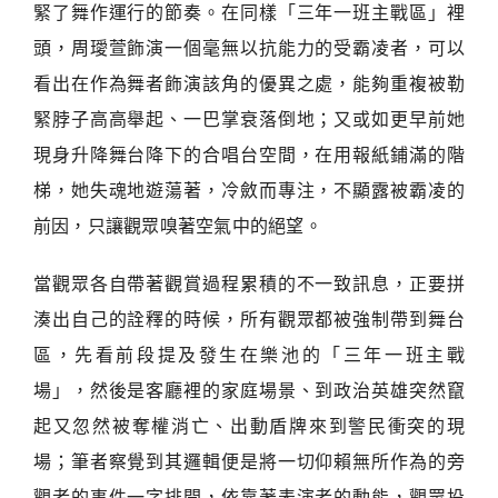
緊了舞作運行的節奏。在同樣「三年一班主戰區」裡
頭，周璦萱飾演一個毫無以抗能力的受霸凌者，可以
看出在作為舞者飾演該角的優異之處，能夠重複被勒
緊脖子高高舉起、一巴掌衰落倒地；又或如更早前她
現身升降舞台降下的合唱台空間，在用報紙鋪滿的階
梯，她失魂地遊蕩著，冷斂而專注，不顯露被霸凌的
前因，只讓觀眾嗅著空氣中的絕望。
當觀眾各自帶著觀賞過程累積的不一致訊息，正要拼
湊出自己的詮釋的時候，所有觀眾都被強制帶到舞台
區，先看前段提及發生在樂池的「三年一班主戰
場」，然後是客廳裡的家庭場景、到政治英雄突然竄
起又忽然被奪權消亡、出動盾牌來到警民衝突的現
場；筆者察覺到其邏輯便是將一切仰賴無所作為的旁
觀者的事件一字排開，依靠著表演者的動能，觀眾投