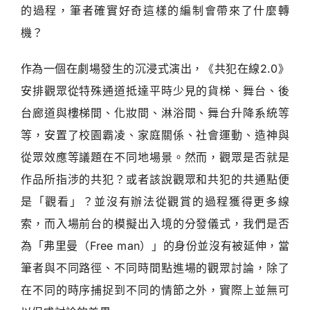
的過程，筆者確實好奇這樣的編制會帶來了什麼轉
機？
作為一個在劇場發生的沉浸式演出，《共犯在線2.0》
安排觀眾從特殊通道抵達平時少見的貨梯、舞台、後
台廊道與樓梯間、化妝間、淋浴間、舞台升降系統等
等，安置了校園霸凌、家庭關係、社會運動、造神與
從眾效應等議題在不同地場景。然而，觀眾是否就是
作品所指涉的共犯？或者該說觀眾和共犯的共通點便
是「觀看」？並沒有辦法從觀賞的過程獲得更多線
索，而入場前台的模擬出入境的分發儀式，我們是否
為「弗里曼（Free man）」的身份並沒有被延伸，當
筆者與不同路徑、不同時間點進場的觀眾討論，除了
在不同的時序捕捉到不同的情節之外，實際上並無可