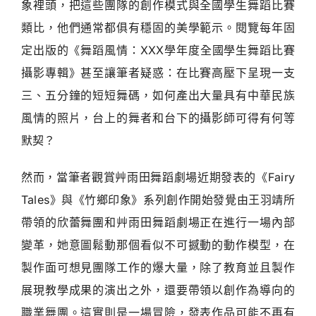
象裡頭，把這些團隊的創作模式與全國學生舞蹈比賽
類比，他們通常都俱有穩固的美學範示。閱覽每年固
定出版的《舞蹈風情：XXX學年度全國學生舞蹈比賽
攝影專輯》甚至讓筆者疑惑：在比賽高壓下呈現一支
三、五分鐘的短短舞碼，如何產出大量具有中華民族
風情的照片，台上的舞者和台下的攝影師可得有何等
默契？
然而，當筆者觀賞艸雨田舞蹈劇場近期發表的《Fairy
Tales》與《竹鄉印象》系列創作開始發覺由王羽靖所
帶領的欣蕾舞團和艸雨田舞蹈劇場正在進行一場內部
變革，她意圖鬆動那個看似不可撼動的動作模型，在
製作面可想見團隊工作的爆大量，除了教育並且製作
展現教學成果的演出之外，還要帶領以創作為導向的
職業舞團。這實則是一場冒險，發表作品可能不再有