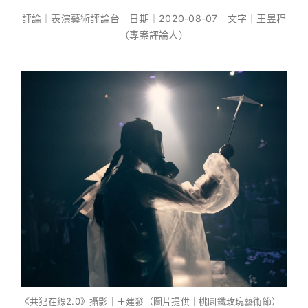
評論｜表演藝術評論台 日期｜2020-08-07 文字｜王昱程
（專案評論人）
《共犯在線2.0》攝影｜王建發（圖片提供｜桃園鐵玫瑰藝術節）