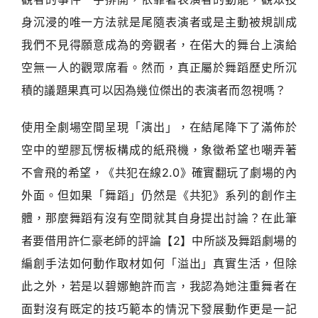
身沉浸的唯一方法就是尾隨表演者或是主動被規訓成
我們不見得願意成為的旁觀者，在偌大的舞台上演給
空無一人的觀眾席看。然而，真正屬於舞蹈歷史所沉
積的議題果真可以因為幾位傑出的表演者而忽視嗎？
使用全劇場空間呈現「演出」，在結尾降下了滿佈於
空中的塑膠瓦愣板構成的紙飛機，象徵希望也嘲弄著
不會飛的希望，《共犯在線2.0》確實翻玩了劇場的內
外面。但如果「舞蹈」仍然是《共犯》系列的創作主
體，那麼舞蹈有沒有空間就其自身提出討論？在此筆
者要借用許仁豪老師的評論【2】中所談及舞蹈劇場的
編創手法如何動作取材如何「溢出」真實生活，但除
此之外，若是以碧娜鮑許而言，我認為她注重舞者在
面對沒有既定的技巧範本的情況下發展動作更是一記