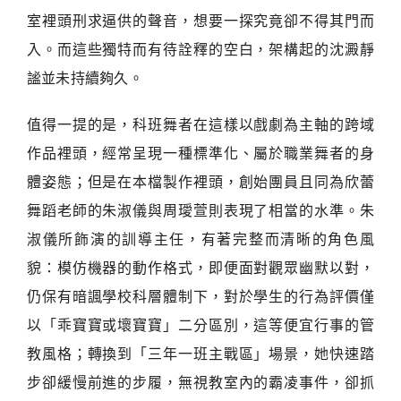
室裡頭刑求逼供的聲音，想要一探究竟卻不得其門而
入。而這些獨特而有待詮釋的空白，架構起的沈澱靜
謐並未持續夠久。
值得一提的是，科班舞者在這樣以戲劇為主軸的跨域
作品裡頭，經常呈現一種標準化、屬於職業舞者的身
體姿態；但是在本檔製作裡頭，創始團員且同為欣蕾
舞蹈老師的朱淑儀與周璦萱則表現了相當的水準。朱
淑儀所飾演的訓導主任，有著完整而清晰的角色風
貌：模仿機器的動作格式，即便面對觀眾幽默以對，
仍保有暗諷學校科層體制下，對於學生的行為評價僅
以「乖寶寶或壞寶寶」二分區別，這等便宜行事的管
教風格；轉換到「三年一班主戰區」場景，她快速踏
步卻緩慢前進的步履，無視教室內的霸凌事件，卻抓