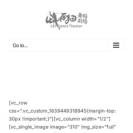
Skip
to
content
Go to...
[vc_row
css=”.vc_custom_1639449318945{margin-top:
30px !important;}”][vc_column width=”1/2″]
[vc_single_image image=”310″ img_size=”full”