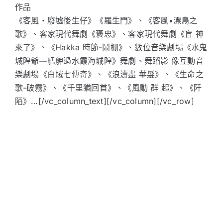
作品
《客風‧廢墟後生仔》《羅生門》、《客風•漂鳥之
歌》、客家現代舞劇《褒忠》、客家現代舞劇《盲 神
來了》、《Hakka 時節-鬧棚》、數位音樂劇場《水鬼
城隍爺—艋舺過水霞海城隍》舞劇、舞蹈影 像互動音
樂劇場《白賊七傳奇》、《浪濤盡 華髮》、《生命之
歌-破霧》、《千里猶回首》、《風動 群 起》、《阡
陌》…[/vc_column_text][/vc_column][/vc_row]