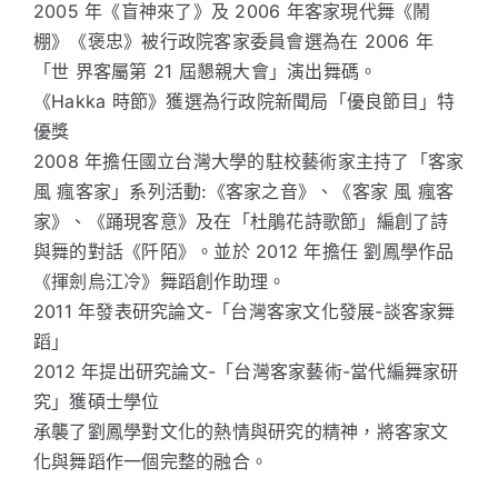
2005 年《盲神來了》及 2006 年客家現代舞《鬧
棚》《褒忠》被行政院客家委員會選為在 2006 年
「世 界客屬第 21 屆懇親大會」演出舞碼。
《Hakka 時節》獲選為行政院新聞局「優良節目」特
優獎
2008 年擔任國立台灣大學的駐校藝術家主持了「客家
風 瘋客家」系列活動:《客家之音》、《客家 風 瘋客
家》、《踊現客意》及在「杜鵑花詩歌節」編創了詩
與舞的對話《阡陌》。並於 2012 年擔任 劉鳳學作品
《揮劍烏江冷》舞蹈創作助理。
2011 年發表研究論文-「台灣客家文化發展-談客家舞
蹈」
2012 年提出研究論文-「台灣客家藝術-當代編舞家研
究」獲碩士學位
承襲了劉鳳學對文化的熱情與研究的精神，將客家文
化與舞蹈作一個完整的融合。