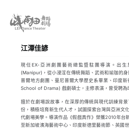
Skip
to
content
江潭佳諺
現任EX-亞洲劇團藝術總監暨駐團導演。出
(Manipur)，從小浸淫在傳統舞蹈、武術和瑜珈的
普爾地方劇團、曼尼普爾大學歷史系畢業、印度新德里國
School of Drama) 戲劇碩士，主修表演，曾受
擅於在劇場說故事，在深厚的傳統與現代訓練背景
份，積極培育新生代人才，試圖探索台灣與亞洲文
代劇場美學。導演作品《假戲真作》榮獲2010年台
至新加坡濱海藝術中心、印度新德里藝術節、英國世界