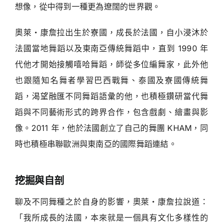
想像，從中得到一種更為遼闊的世界觀。
奧萊・康詹拉出生於寮國，成長於法國，自小浸沐於
法國當地舞蹈以及東南亞傳統舞蹈中，直到 1990 年
代他才開始接觸嘻哈舞蹈，師從多位編舞家，此外他
也跟隨知名舞者學習巴西戰舞、泰國及寮國傳統舞
蹈，渴望融匯不同舞蹈語彙的他，也積極鑽研當代舞
蹈與不同藝術形式的跨界合作，包含戲劇、繪畫與影
像。2011 年，他於法國創立了自己的舞團 KHAM，同
時也積極串聯歐洲與東南亞的國際舞蹈連結。
挖掘與自剖
聊及不同舞種之於自身的影響，奧萊・康詹拉說道：
「我所成長的法國，本來就是一個具有文化多樣性的