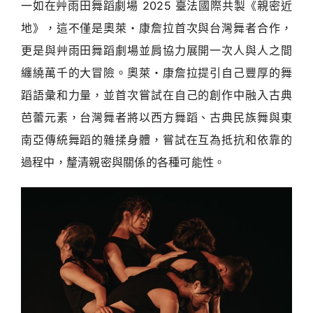
一如在艸雨田舞蹈劇場 2025 臺法國際共製《親密近
地》，這不僅是奧萊・康詹拉首次與台灣舞者合作，
更是與艸雨田舞蹈劇場並肩協力展開一次人與人之間
纏繞萬千的大冒險。奧萊・康詹拉提引自己豐厚的舞
蹈語彙和力量，並首次嘗試在自己的創作中融入古典
芭蕾元素，台灣舞者將以西方舞蹈、古典民族舞與東
南亞傳統舞蹈的雜揉身體，嘗試在互為抵抗和依靠的
過程中，釐清親密與關係的各種可能性。