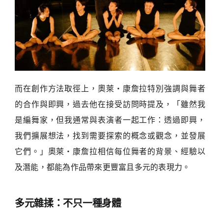
而在創作方法取徑上，奧萊・康詹拉特別強調與舞者
的合作與即興，過去他在接受訪問時提及，「雖然我
是編舞家，但我通常與表演者一起工作：透過即興，
我們擴展想法，找到需要探索的概念或觀念，並發展
它們。」奧萊・康詹拉相信每位舞者的背景、經驗以
及潛能，都能為作品帶來更豐富且多元的表現力。
多元雜揉：不只一種身體