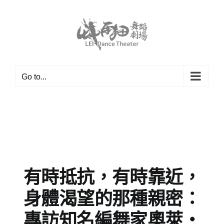
Skip
to
content
Go to...
有時抵抗，有時靠近，
身體渴望的那種親密：
專訪知名編舞家奧萊・