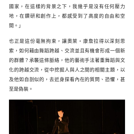
國家，在這樣的背景之下，我幾乎是沒有任何壓力
地，在鑽研和創作上，都感受到了高度的自由和空
間。」
也正是這份毫無拘束，讓奧萊・康詹拉得以深刻思
索，如何藉由舞蹈跨越、交流並且有機會形成一個新
的群體？承襲這條脈絡，他的藝術手法著重舞蹈與文
化的跨越交流，從中挖掘人與人之間的相關主題，以
及他如自剖似的，去近身探看內在的質問、恐懼，甚
至是偽裝。