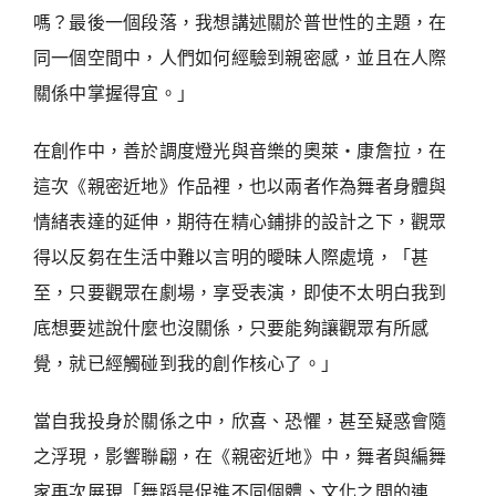
嗎？最後一個段落，我想講述關於普世性的主題，在
同一個空間中，人們如何經驗到親密感，並且在人際
關係中掌握得宜。」
在創作中，善於調度燈光與音樂的奧萊・康詹拉，在
這次《親密近地》作品裡，也以兩者作為舞者身體與
情緒表達的延伸，期待在精心鋪排的設計之下，觀眾
得以反芻在生活中難以言明的曖昧人際處境，「甚
至，只要觀眾在劇場，享受表演，即使不太明白我到
底想要述說什麼也沒關係，只要能夠讓觀眾有所感
覺，就已經觸碰到我的創作核心了。」
當自我投身於關係之中，欣喜、恐懼，甚至疑惑會隨
之浮現，影響聯翩，在《親密近地》中，舞者與編舞
家再次展現「舞蹈是促進不同個體、文化之間的連