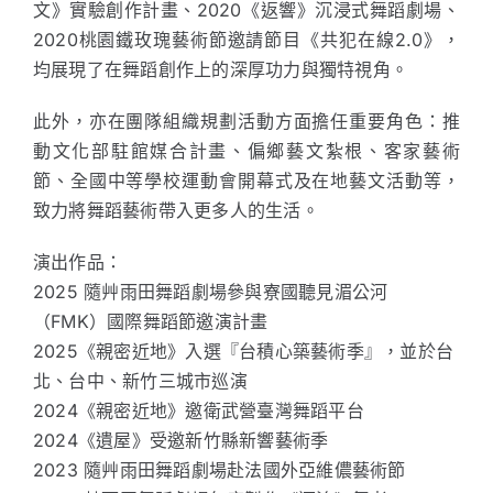
文》實驗創作計畫、2020《返響》沉浸式舞蹈劇場、
2020桃園鐵玫瑰藝術節邀請節目《共犯在線2.0》，
均展現了在舞蹈創作上的深厚功力與獨特視角。
此外，亦在團隊組織規劃活動方面擔任重要角色：推
動文化部駐館媒合計畫、偏鄉藝文紮根、客家藝術
節、全國中等學校運動會開幕式及在地藝文活動等，
致力將舞蹈藝術帶入更多人的生活。
演出作品：
2025 隨艸雨田舞蹈劇場參與寮國聽見湄公河
（FMK）國際舞蹈節邀演計畫
2025《親密近地》入選『台積心築藝術季』，並於台
北、台中、新竹三城市巡演
2024《親密近地》邀衛武營臺灣舞蹈平台
2024《遺屋》受邀新竹縣新響藝術季
2023 隨艸雨田舞蹈劇場赴法國外亞維儂藝術節