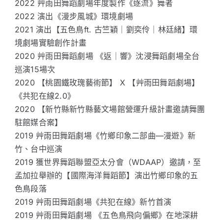
2022 艸雨田舞蹈劇場年度製作《逐流》舞者
2022 演出《漫步風城》環境劇場
2021 演出【五色鳥ft. 古竺穎｜劉奕伶｜林廷緒】環
境劇場實驗創作計畫
2020 艸雨田舞蹈劇場 《返｜響》沈浸舞蹈劇場全台
巡演15場次
2020 【桃園鐵玫瑰藝術節】 X 【艸雨田舞蹈劇場】
《共犯在線2.0》
2020 【新竹縣新竹縣藝文場館營運升級計畫邀請舞團
駐館媒合案】
2019 艸雨田舞蹈劇場《竹鄉印象二部曲—漫遊》新
竹、台中巡演
2019 獲世界舞蹈聯盟亞太分會（WDAAP）邀請，至
孟加拉舉辦的【國際海洋舞蹈節】演出竹鄉印象的五
色鳥段落
2019 艸雨田舞蹈劇場《共犯在線》新竹首演
2019 艸雨田舞蹈劇場 《五色鳥飛向偏鄉》在地深耕