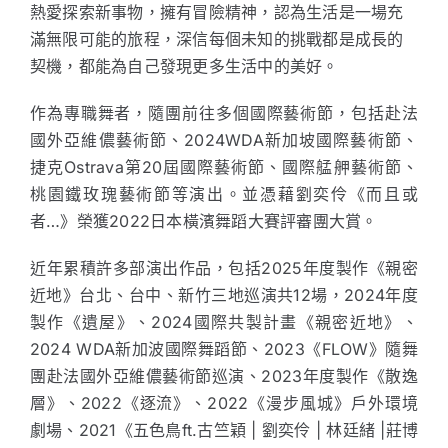
熱愛探索新事物，擁有冒險精神，認為生活是一場充
滿無限可能的旅程，深信每個未知的挑戰都是成長的
契機，都能為自己發現更多生活中的美好。
作為專職舞者，隨團前往多個國際藝術節，包括赴法
國外亞維儂藝術節、2024WDA新加坡國際藝術節、
捷克Ostrava第20屆國際藝術節、國際艋舺藝術節、
桃園鐵玫瑰藝術節等演出。並憑藉劉奕伶《而且或
者…》榮獲2022日本橫濱舞蹈大賽評審團大賞。
近年累積許多部演出作品，包括2025年度製作《親密
近地》台北、台中、新竹三地巡演共12場，2024年度
製作《遺屋》、2024國際共製計畫《親密近地》、
2024 WDA新加波國際舞蹈節、2023《FLOW》隨舞
團赴法國外亞維儂藝術節巡演、2023年度製作《散逸
層》、2022《逐流》、2022《漫步風城》戶外環境
劇場、2021《五色鳥ft.古竺穎 | 劉奕伶 | 林廷緒 |莊博