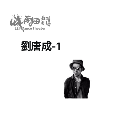
Skip
to
content
劉唐成-1