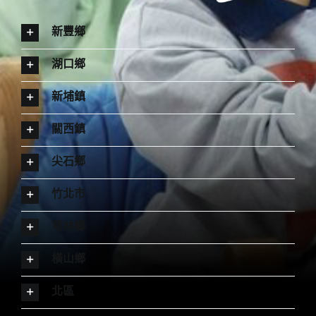
新豐鄉
湖口鄉
新埔鎮
關西鎮
尖石鄉
竹北市
芎林鄉
橫山鄉
北區