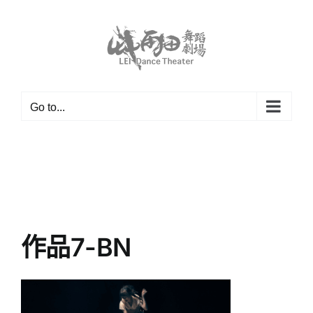
Skip
to
content
Go to...
作品7-BN