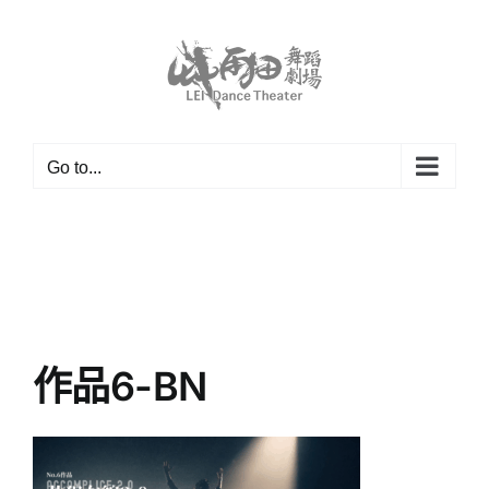
Skip
to
content
Go to...
作品6-BN