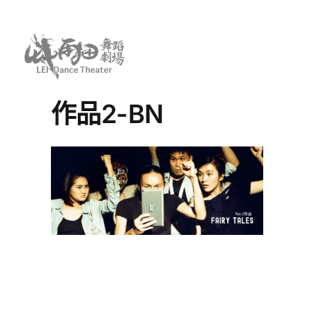
Skip
to
content
作品2-BN