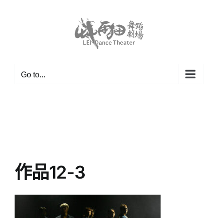
Skip
to
content
Go to...
作品12-3