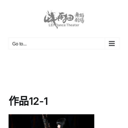
Skip
to
content
Go to...
作品12-1