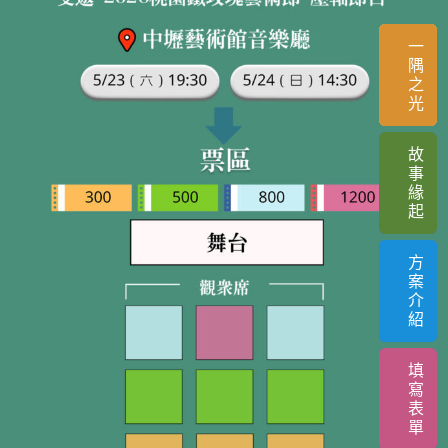
一
隅
之
光
故
事
緣
起
方
案
介
紹
填
寫
表
單